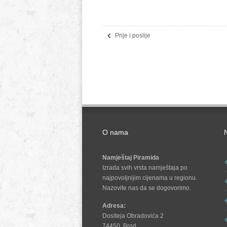
Prije i poslije
O nama
N
Namještaj Piramida
Izrada svih vrsta namještaja po
najpovoljnijim cijenama u regionu.
Nazovite nas da se dogovorimo.
Adresa:
Dositeja Obradovića 2
74450, Brod