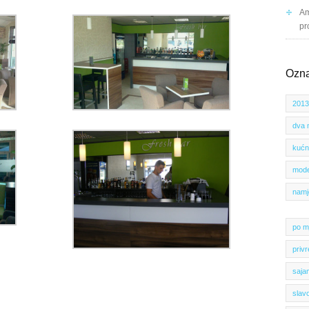
Am
pr
Ozn
2013
dva 
kućn
mode
namj
po mj
priv
saja
slavo