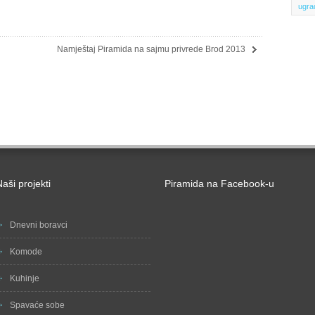
ugra
Namještaj Piramida na sajmu privrede Brod 2013
aši projekti
Piramida na Facebook-u
Dnevni boravci
Komode
Kuhinje
Spavaće sobe