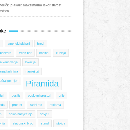
erički plakari: maksimalna iskoristivost
ostora
ake
americki plakari
brod
monitora
fresh bar
kosine
kuhinje
a kancelarija
lokacija
rna kuhhinja
namještaj
Piramida
eštaj po mjeri
eri
poslije
poslovni prostori
prije
reda
prostor
radni sto
reklama
m
salon namještaja
savjeti
nija
slavonski brod
stand
stolica