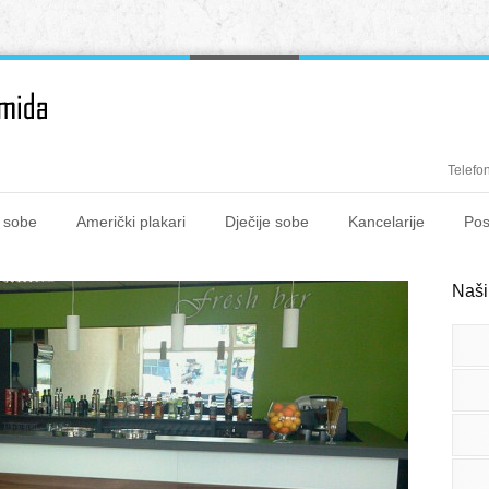
Telefo
 sobe
Američki plakari
Dječije sobe
Kancelarije
Pos
Naši