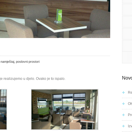
,
namještaj
,
poslovni prostori
Novo
e realizujemo u djelo. Ovako je to ispalo.
Re
Ot
Pr
Iz