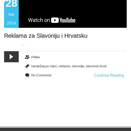
28
feb
2014
Reklama za Slavoniju i Hrvatsku
...
Hellas
namještaj po mjeri
,
reklama
,
slavonija
,
slavonski brod
Continue Reading
No Comments