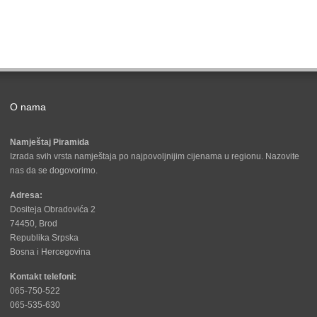
O nama
Namještaj Piramida
Izrada svih vrsta namještaja po najpovoljnijim cijenama u regionu. Nazovite
nas da se dogovorimo.
Adresa:
Dositeja Obradovića 2
74450, Brod
Republika Srpska
Bosna i Hercegovina
Kontakt telefoni:
065-750-522
065-535-630