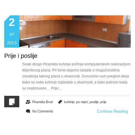
2
jul
2013
Prije i poslije
Svaki dizajn Piramida kuhinje počinje kompjuterskom realizacijom
klijentovog plana. Pri tome dajemo savjete o mogućnostima
izvođenja takvog plana u stvarnosti. Donosimo vam pregled ideja
kako su neke kuhinje izgledale u stvarnosti, a kako jednom kada
su realizovane… Prije:...
Piramida Brod
kuhinje
,
po mjeri
,
poslije
,
prije
Continue Reading
No Comments