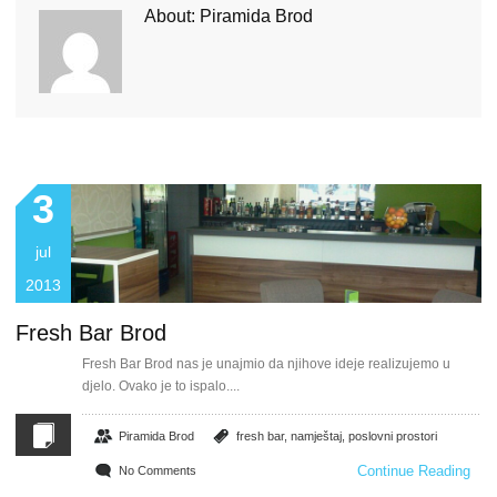
About: Piramida Brod
3
jul
2013
Fresh Bar Brod
Fresh Bar Brod nas je unajmio da njihove ideje realizujemo u
djelo. Ovako je to ispalo....
Piramida Brod
fresh bar
,
namještaj
,
poslovni prostori
Continue Reading
No Comments