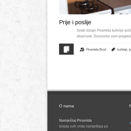
Prije i poslije
Svaki dizajn Piramida kuhinje poč
stvarnosti. Donosimo vam pregled 
Piramida Brod
kuhinje
,
p
O nama
N
Namještaj Piramida
Izrada svih vrsta namještaja po