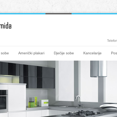
Telefo
 sobe
Američki plakari
Dječije sobe
Kancelarije
Pos