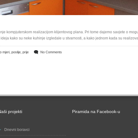
inje kompjuterskom realizacijom klijentovog plana. Pri tome dajemo savjete o mog
ideja kako su neke kuhinje izgledale u stvarnosti, a kako jednom kada su realizova
o mjeri
,
poslije
,
prije
No Comments
aši projekti
Piramida na Facebook-u
Dnevni boravci