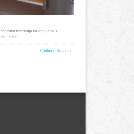
ućnostima izvođenja takvog plana u
ne… Prije:...
Continue Reading